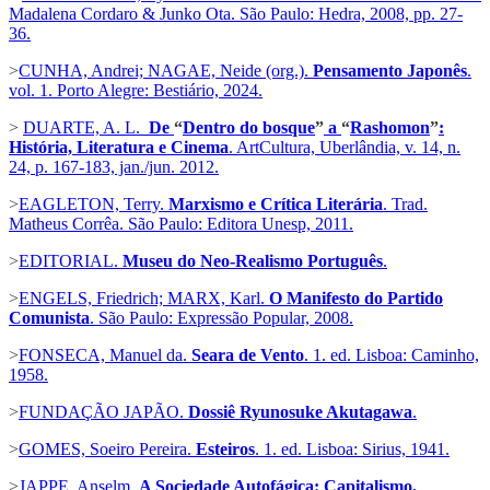
Madalena Cordaro & Junko Ota. São Paulo: Hedra, 2008, pp. 27-
36.
>
CUNHA, Andrei; NAGAE, Neide (org.).
Pensamento Japonês
.
vol. 1. Porto Alegre: Bestiário, 2024.
>
DUARTE, A. L.
De
“
Dentro do bosque
”
a
“
Rashomon
”
:
História, Literatura e Cinema
. ArtCultura, Uberlândia, v. 14, n.
24, p. 167-183, jan./jun. 2012.
>
EAGLETON, Terry.
Marxismo e Crítica Literária
. Trad.
Matheus Corrêa. São Paulo: Editora Unesp, 2011.
>
EDITORIAL.
Museu do Neo-Realismo Português
.
>
ENGELS, Friedrich; MARX, Karl.
O Manifesto do Partido
Comunista
. São Paulo: Expressão Popular, 2008.
>
FONSECA, Manuel da.
Seara de Vento
. 1. ed. Lisboa: Caminho,
1958.
>
FUNDAÇÃO JAPÃO.
Dossiê Ryunosuke Akutagawa
.
>
GOMES, Soeiro Pereira.
Esteiros
. 1. ed. Lisboa: Sirius, 1941.
>
JAPPE, Anselm.
A Sociedade Autofágica: Capitalismo,