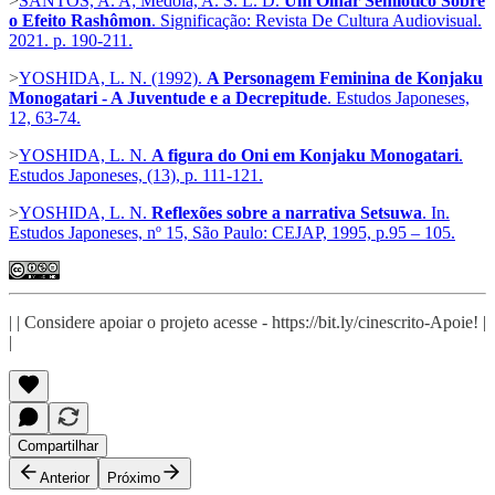
>
SANTOS, A. A; Médola, A. S. L. D.
Um Olhar Semiótico Sobre
o Efeito Rashômon
. Significação: Revista De Cultura Audiovisual.
2021. p. 190-211.
>
YOSHIDA, L. N. (1992).
A Personagem Feminina de Konjaku
Monogatari - A Juventude e a Decrepitude
. Estudos Japoneses,
12, 63-74.
>
YOSHIDA, L. N.
A figura do Oni em Konjaku Monogatari
.
Estudos Japoneses, (13), p. 111-121.
>
YOSHIDA, L. N.
Reflexões sobre a narrativa Setsuwa
. In.
Estudos Japoneses, nº 15, São Paulo: CEJAP, 1995, p.95 – 105.
| | Considere apoiar o projeto acesse - https://bit.ly/cinescrito-Apoie! |
|
Compartilhar
Anterior
Próximo