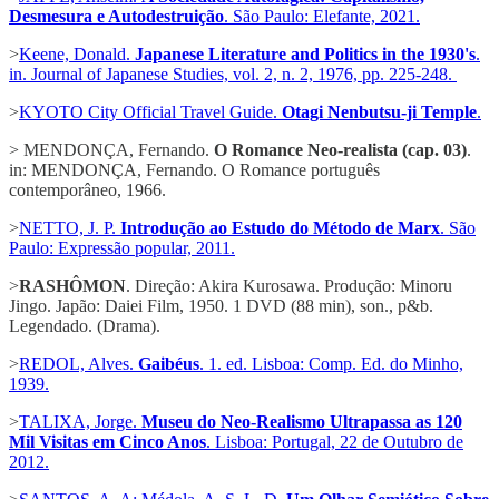
Desmesura e Autodestruição
. São Paulo: Elefante, 2021.
>
Keene, Donald.
Japanese Literature and Politics in the 1930's
.
in. Journal of Japanese Studies, vol. 2, n. 2, 1976, pp. 225-248.
>
KYOTO City Official Travel Guide.
Otagi Nenbutsu-ji Temple
.
> MENDONÇA, Fernando.
O Romance Neo-realista (cap. 03)
.
in: MENDONÇA, Fernando. O Romance português
contemporâneo, 1966.
>
NETTO, J. P.
Introdução ao Estudo do Método de Marx
. São
Paulo: Expressão popular, 2011.
>
RASHÔMON
. Direção: Akira Kurosawa. Produção: Minoru
Jingo. Japão: Daiei Film, 1950. 1 DVD (88 min), son., p&b.
Legendado. (Drama).
>
REDOL, Alves.
Gaibéus
. 1. ed. Lisboa: Comp. Ed. do Minho,
1939.
>
TALIXA, Jorge.
Museu do Neo-Realismo Ultrapassa as 120
Mil Visitas em Cinco Anos
. Lisboa: Portugal, 22 de Outubro de
2012.