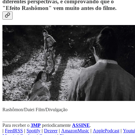
diferentes perspectivas, e comprovando que o
"Efeito Rashômon" vem muito antes do filme.
Rashômon/Daiei Film/Divulgação
_______________________________________________________
Para receber o
3MP
periodicamente
ASSINE
.
|
FeedRSS
|
Spotify
|
Dezeer
|
AmazonMusic
|
ApplePodcast
|
Youtu