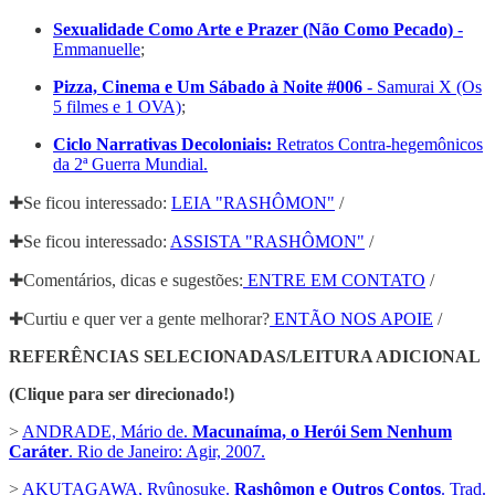
Sexualidade Como Arte e Prazer (Não Como Pecado)
-
Emmanuelle
;
Pizza, Cinema e Um Sábado à Noite #006
- Samurai X (Os
5 filmes e 1 OVA)
;
Ciclo Narrativas Decoloniais:
Retratos Contra-hegemônicos
da 2ª Guerra Mundial.
✚Se ficou interessado:
LEIA "RASHÔMON"
/
✚Se ficou interessado:
ASSISTA "RASHÔMON"
/
✚Comentários, dicas e sugestões:
ENTRE EM CONTATO
/
✚Curtiu e quer ver a gente melhorar?
ENTÃO NOS APOIE
/
REFERÊNCIAS SELECIONADAS/LEITURA ADICIONAL
(Clique para ser direcionado!)
>
ANDRADE, Mário de.
Macunaíma, o Herói Sem Nenhum
Caráter
. Rio de Janeiro: Agir, 2007.
>
AKUTAGAWA, Ryûnosuke.
Rashômon e Outros Contos
. Trad.