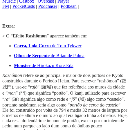
Muscic
|
Castbox
|
Overcast
|
Player
FM
|
PocketCasts
|
Podchaser
|
Podbean
|
_______________________________________________________
Extra
:
> O “
Efeito Rashômon
” aparece também em:
Corra, Lola Corra
de Tom Tykwer
;
Olhos de Serpente
de Brian de Palma
;
Monster
de Hirokazu Kore-Eda
.
Rashômon
refere-se ao principal e maior de dois portões de Kyoto
construídos durante o Período Heian. Para escrever “rashômon” (羅
城門), usa-se “
rajô
” (羅城) que faz referência aos muros da cidade
e “
mon
” (門) que significa “portão”. O kanji utilizado para escrever
“
ra
” (羅) significa algo como rede e “
jô
” (城) algo como “castelo”,
portanto rashômon seria algo como “
portão da cerca do castelo
”.
Ele foi construído por volta de 794 e media 32 metros de largura por
8 metros de altura e o muro ao qual era ligado tinha 23 metros. Hoje,
nada resta do lendário e imponente portão, exceto por um totem de
pedra num parque ao lado dum ponto de ônibus pouco