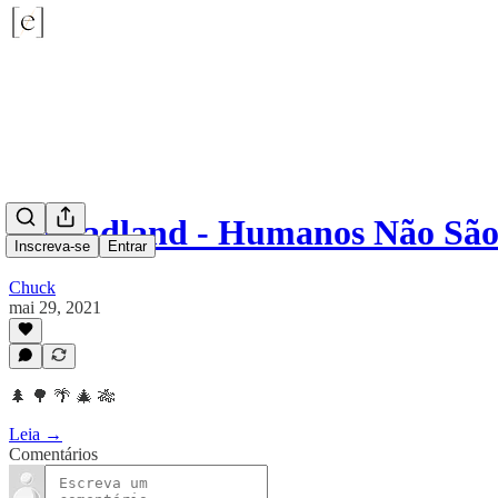
Nomadland - Humanos Não São 
Inscreva-se
Entrar
Chuck
mai 29, 2021
🌲 🌳 🌴 🎄 🎋
Leia →
Comentários